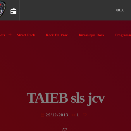
radio
00:00
ots
Street Rock
Rock En Vrac
Jurassique Rock
Programm
TAIEB sls jcv
29/12/2013
1
today