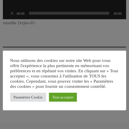
e
u
00:00
00:00
r
a
.
vassiliu 1erjus-01
u
d
i
o
Nous utilisons des cookies sur notre site Web pour vous
offrir l'expérience la plus pertinente en mémorisant vos
ÉCRIT PAR:
JEAN-CLAUDE
préférences et en répétant vos visites. En cliquant sur « Tout
accepter », vous consentez à l'utilisation de TOUS les
cookies. Cependant, vous pouvez visiter les « Paramètres
des cookies » pour fournir un consentement contrôlé.
email
Paramètres Cookie
Tout accepter
RATE IT