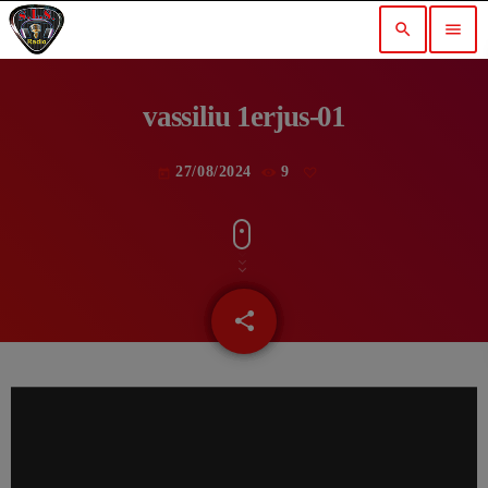
search
menu
vassiliu 1erjus-01
27/08/2024
9
today
share
email
L
e
c
t