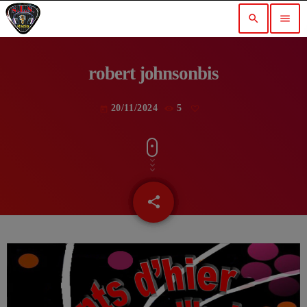
search
menu
robert johnsonbis
20/11/2024
5
today
share
email