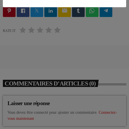
email
RATE IT
COMMENTAIRES D’ARTICLES (0)
Laisser une réponse
Vous devez être connecté pour ajouter un commentaire.
Connectez-
vous maintenant