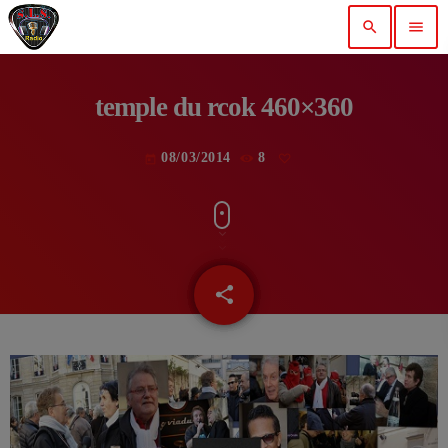
search
menu
temple du rcok 460×360
08/03/2014
8
today
share
email