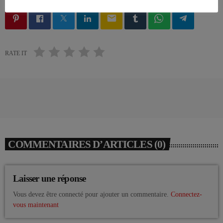
email
RATE IT
COMMENTAIRES D’ARTICLES (0)
Laisser une réponse
Vous devez être connecté pour ajouter un commentaire.
Connectez-
vous maintenant