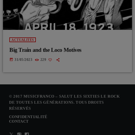
ACTUALITÉS
Big Train and the Loco Motives
today
31/05/2023
229
© 2017 MUSICFRANCO – SALUT LES SIXTIES LE ROCK
DE TOUTES LES GÉNÉRATIONS. TOUS DROITS
RÉSERVÉS
CONFIDENTIALITÉ
CONTACT