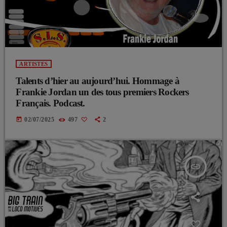
ARTISTES
Talents d’hier au aujourd’hui. Hommage à
Frankie Jordan un des tous premiers Rockers
Français. Podcast.
today
02/07/2025
497
2
insert_link