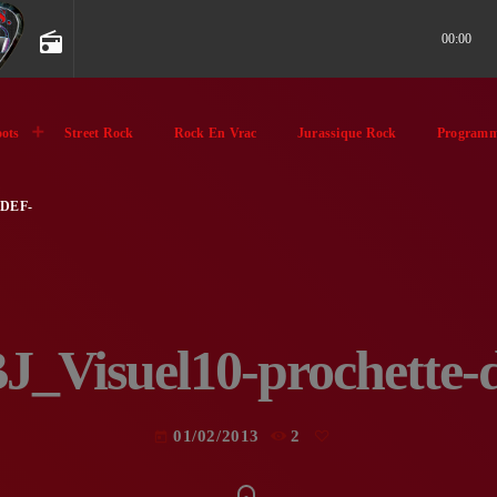
radio
00:00
ots
Street Rock
Rock En Vrac
Jurassique Rock
Programm
DEF-
J_Visuel10-prochette-d
01/02/2013
2
today