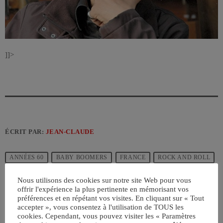
]]>
ÉCRIT PAR:
JEAN-CLAUDE
ANNÉES 60
BABY BOOMERS
FRANCE
ROCK AND ROLL
SIXTIES YÉYÉS
Nous utilisons des cookies sur notre site Web pour vous
offrir l'expérience la plus pertinente en mémorisant vos
préférences et en répétant vos visites. En cliquant sur « Tout
email
accepter », vous consentez à l'utilisation de TOUS les
cookies. Cependant, vous pouvez visiter les « Paramètres