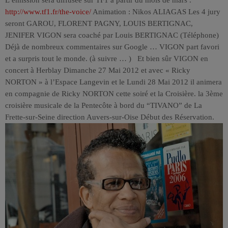
L’émission sera diffusée sur TF1 à partir du mois de mars .
http://www.tf1.fr/the-voice/
Animation : Nikos ALIAGAS Les 4 jury
seront GAROU, FLORENT PAGNY, LOUIS BERTIGNAC,
JENIFER VIGON sera coaché par Louis BERTIGNAC (Téléphone)
Déjà de nombreux commentaires sur Google … VIGON part favori
et a surpris tout le monde. (à suivre … ) Et bien sûr VIGON en
concert à Herblay Dimanche 27 Mai 2012 et avec « Ricky
NORTON » à l’Espace Langevin et le Lundi 28 Mai 2012 il animera
en compagnie de Ricky NORTON cette soiré et la Croisière. la 3ème
croisière musicale de la Pentecôte à bord du “TIVANO” de La
Frette-sur-Seine direction Auvers-sur-Oise Début des Réservation.