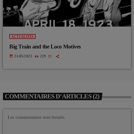
ACTUALITÉS
Big Train and the Loco Motives
today
31/05/2023
229
COMMENTAIRES D’ARTICLES (2)
Les commentaires sont fermés.