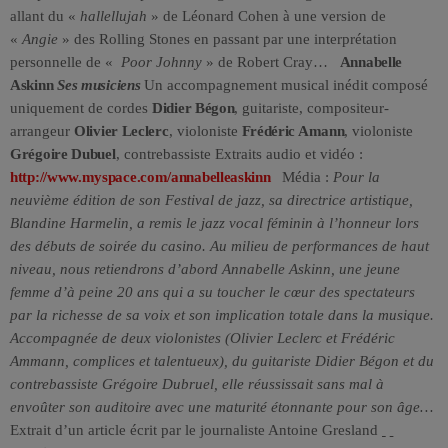
allant du «
hallellujah
» de Léonard Cohen à une version de
«
Angie
» des Rolling Stones en passant par une interprétation
personnelle de «
Poor Johnny
» de Robert Cray…
Annabelle
Askinn
Ses musiciens
Un accompagnement musical inédit composé
uniquement de cordes
Didier Bégon
, guitariste, compositeur-
arrangeur
Olivier Leclerc
, violoniste
Frédéric Amann
, violoniste
Grégoire Dubuel
, contrebassiste Extraits audio et vidéo :
http://www.myspace.com/annabelleaskinn
Média :
Pour la
neuvième édition de son Festival de jazz, sa directrice artistique,
Blandine Harmelin, a remis le jazz vocal féminin à l’honneur lors
des débuts de soirée du casino. Au milieu de performances de haut
niveau, nous retiendrons d’abord Annabelle Askinn, une jeune
femme d’à peine 20 ans qui a su toucher le cœur des spectateurs
par la richesse de sa voix et son implication totale dans la musique.
Accompagnée de deux violonistes (Olivier Leclerc et Frédéric
Ammann, complices et talentueux), du guitariste Didier Bégon et du
contrebassiste Grégoire Dubruel, elle réussissait sans mal à
envoûter son auditoire avec une maturité étonnante pour son âge…
Extrait d’un article écrit par le journaliste Antoine Gresland