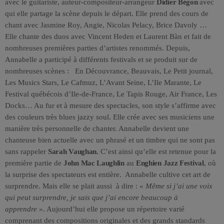
avec le guitariste, auteur-compositeur-arrangeur
Didier Bégon
avec
qui elle partage la scène depuis le départ. Elle prend des cours de
chant avec Jasmine Roy, Angie, Nicolas Pelacy, Brice Davoly …
Elle chante des duos avec Vincent Heden et Laurent Bàn et fait de
nombreuses premières parties d’artistes renommés. Depuis,
Annabelle a participé à différents festivals et se produit sur de
nombreuses scènes : En Découvrance, Beauvais, Le Petit journal,
Les Musics Stars, Le Cafmuz, L’Avant Seine, L’Ile Marante, Le
Festival québécois d’Ile-de-France, Le Tapis Rouge, Air France, Les
Docks… Au fur et à mesure des spectacles, son style s’affirme avec
des couleurs très blues jazzy soul. Elle crée avec ses musiciens une
manière très personnelle de chanter. Annabelle devient une
chanteuse bien actuelle avec un phrasé et un timbre qui ne sont pas
sans rappeler
Sarah Vaughan.
C’est ainsi qu’elle est retenue pour la
première partie de
John Mac Laughlin
au
Enghien Jazz Festival
, où
la surprise des spectateurs est entière. Annabelle cultive cet art de
surprendre. Mais elle se plait aussi à dire : «
Même si j’ai une voix
qui peut surprendre, je sais que j’ai encore beaucoup à
apprendre
». Aujourd’hui elle propose un répertoire varié
comprenant des compositions originales et des grands standards