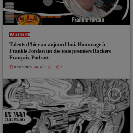
ARTISTES
Talents d’hier au aujourd’hui. Hommage à
Frankie Jordan un des tous premiers Rockers
Français. Podcast.
today
02/07/2025
495
2
insert_link