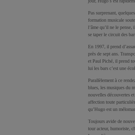
jour, Hugo s’est rapidem
Pas surprenant, quelques
formation musicale souten
l’âme qu’il ne le pense,
se taper le circuit des ba
En 1997, il prend d’assau
près de sept ans. Transp
et Paul Piché, il prend t
lui les bars c’est une éco
Parallèlement à ce rende
blues, les musiques du mo
nouvelles découvertes et
affection toute particuli
qu’Hugo est un mélomane d
Toujours avide de nouve
tour acteur, humoriste, ch