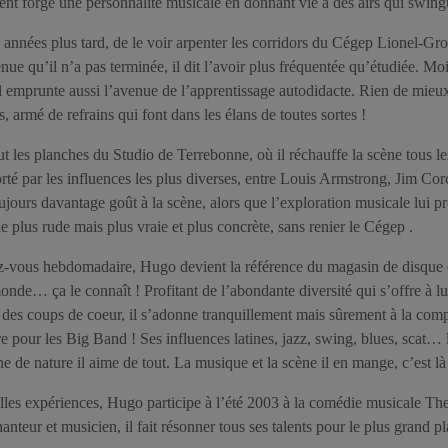
ent forgé une personnalité musicale en donnant vie à des airs qui swi
 années plus tard, de le voir arpenter les corridors du Cégep Lionel-Gr
ue qu’il n’a pas terminée, il dit l’avoir plus fréquentée qu’étudiée. M
 il emprunte aussi l’avenue de l’apprentissage autodidacte. Rien de mieu
rs, armé de refrains qui font dans les élans de toutes sortes !
t les planches du Studio de Terrebonne, où il réchauffe la scène tous l
orté par les influences les plus diverses, entre Louis Armstrong, Jim
oujours davantage goût à la scène, alors que l’exploration musicale lui
le plus rude mais plus vraie et plus concrète, sans renier le Cégep .
z-vous hebdomadaire, Hugo devient la référence du magasin de disque où 
nde… ça le connaît ! Profitant de l’abondante diversité qui s’offre à lu
 des coups de coeur, il s’adonne tranquillement mais sûrement à la compo
ère pour les Big Band ! Ses influences latines, jazz, swing, blues, scat… 
e nature il aime de tout. La musique et la scène il en mange, c’est là o
lles expériences, Hugo participe à l’été 2003 à la comédie musicale T
anteur et musicien, il fait résonner tous ses talents pour le plus grand pl