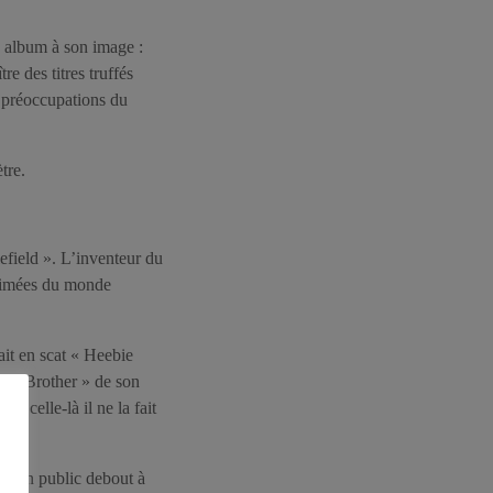
n album à son image :
re des titres truffés
x préoccupations du
tre.
field ». L’inventeur du
s aimées du monde
ait en scat « Heebie
llo Brother » de son
s celle-là il ne la fait
ir son public debout à