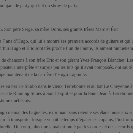
un gars de party qui fait un show de party.
 5. Son père Serge, sa mère Doris, ses grands frères Marc et Éric.
de 7 ans d’Hugo, qui lui a montré ses premiers accords de guitare et qui 
hui Hugo et Éric sont très proche l’un de l’autre, ils aiment mutuelleme
e de chansons à son frère Éric et son gérant Yves-François Blanchet. Le
positeur-interprète et surpris par les hits qu’il avait composés, ont saut
upe maintenant de la carrière d’Hugo Lapointe.
tacles au bar Le Studio dans le vieux-Terrebonne et au bar Le Cheyenne à
sicale Running Shoes à Saint-Esprit et pour la Saint-Jean à Terrebonne.
istique québécois.
ugo maniait les baguettes, exprimant sans retenue ses élans musicaux su
d à transporter lorsque venait le temps d’épater les copains, l’instrumen
turelle. Du coup, plus que jamais stimulé par les cordes et des accords 