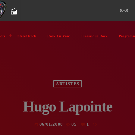
radio
00:00
ots
Street Rock
Rock En Vrac
Jurassique Rock
Programm
ARTISTES
Hugo Lapointe
06/01/2008
85
1
today