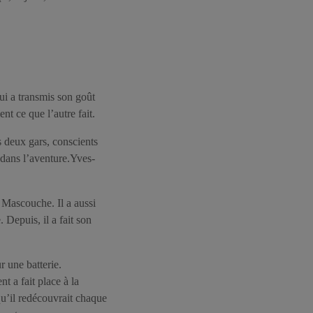
lui a transmis son goût
nt ce que l’autre fait.
s deux gars, conscients
é dans l’aventure.Yves-
 Mascouche. Il a aussi
 Depuis, il a fait son
r une batterie.
t a fait place à la
qu’il redécouvrait chaque