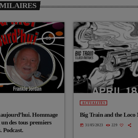
IMILAIRES
insert_link
ACTUALITÉS
au aujourd’hui. Hommage
Big Train and the Loco
 un des tous premiers
31/05/2023
229
today
. Podcast.