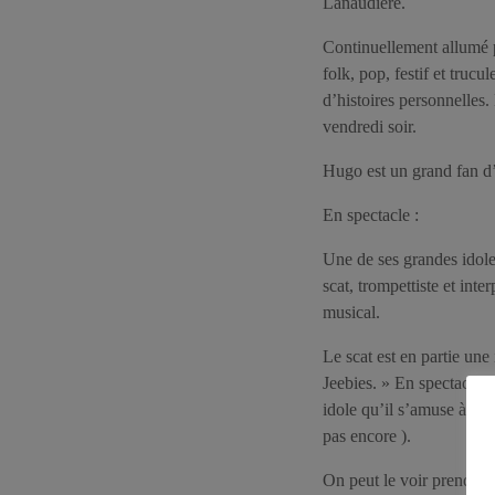
Lanaudière.
Continuellement allumé p
folk, pop, festif et trucu
d’histoires personnelles.
vendredi soir.
Hugo est un grand fan d
En spectacle :
Une de ses grandes idol
scat, trompettiste et in
musical.
Le scat est en partie une
Jeebies. » En spectacle 
idole qu’il s’amuse à for
pas encore ).
On peut le voir prendre l