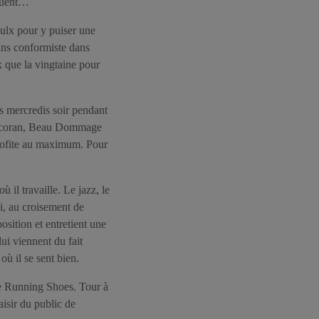
nguent…
oulx pour y puiser une
oins conformiste dans
x que la vingtaine pour
es mercredis soir pendant
 Corcoran, Beau Dommage
 profite au maximum. Pour
il travaille. Le jazz, le
i, au croisement de
sition et entretient une
lui viennent du fait
ù il se sent bien.
he Running Shoes. Tour à
aisir du public de