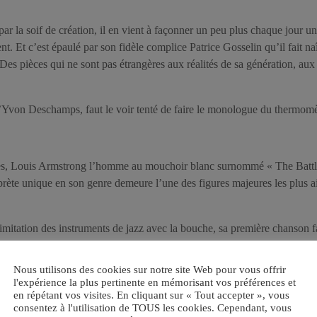
ar la soif de création, il en vient à façonner un peu plus chaque jour u
lent. Et c’est épaulé par son fidèle complice Patrice Gosselin qu’il fait naît
 Des pièces qui ne sont pas étrangères aux réalités de sa génération, au
’Yvon Deschamps, faut le voir tenté de faire le monologue du thermomè
es, Louis Armstrong l’homme au mouchoir blanc surnommé « The Battle
terprète unique en son genre demeure l’une des figures majeures les plu
 imitation des instruments de jazz avec la bouche, sa première chanson f
on peut voir Hugo interpréter les succès » What a Wonderfull world, He
t bien imiter. ( Pour ma part ma préférée est » There Must Be a Way » mai
Nous utilisons des cookies sur notre site Web pour vous offrir
l'expérience la plus pertinente en mémorisant vos préférences et
en répétant vos visites. En cliquant sur « Tout accepter », vous
a scène d’un air de « party » quand il interprète « Célibataire » ainsi vo
consentez à l'utilisation de TOUS les cookies. Cependant, vous