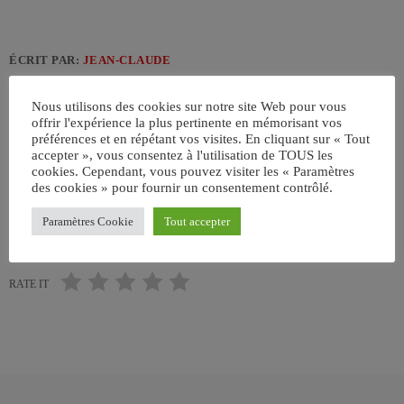
ÉCRIT PAR:
JEAN-CLAUDE
Nous utilisons des cookies sur notre site Web pour vous
ANGLETERRE
ANNÉES 60
BABY BOOMERS
BLUES
offrir l'expérience la plus pertinente en mémorisant vos
ÉTATS-UNIS
NOUVEL ALBUM
ROCK AND ROLL
préférences et en répétant vos visites. En cliquant sur « Tout
accepter », vous consentez à l'utilisation de TOUS les
ROCKABILLY
cookies. Cependant, vous pouvez visiter les « Paramètres
des cookies » pour fournir un consentement contrôlé.
email
Paramètres Cookie
Tout accepter
RATE IT