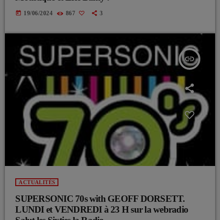
today
19/06/2024
867
3
insert_link
ACTUALITÉS
SUPERSONIC 70s with GEOFF DORSETT.
LUNDI et VENDREDI à 23 H sur la webradio