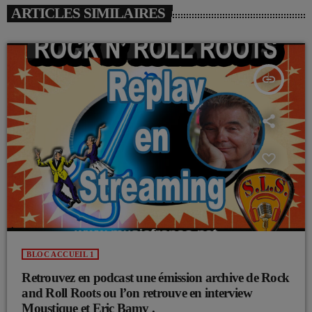
ARTICLES SIMILAIRES
insert_link
BLOC ACCUEIL 1
Retrouvez en podcast une émission archive de Rock
and Roll Roots ou l’on retrouve en interview
Moustique et Eric Bamy .