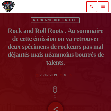
search
menu
ROCK AND ROLL ROOTS
Rock and Roll Roots . Au sommaire
de cette émission on va retrouver
deux spécimens de rockeurs pas mal
déjantés mais néanmoins bourrés de
talents.
23/02/2019
8
today
share
email