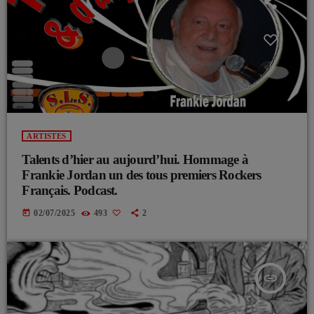
ARTISTES
Talents d’hier au aujourd’hui. Hommage à
Frankie Jordan un des tous premiers Rockers
Français. Podcast.
today
02/07/2025
493
2
insert_link