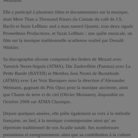
Weimann.
Elle a participé à plusieurs films et documentaires sur la musique,
dont More Than a Thousand Kisses (la Cantate du café de J.S.
Bach) et Suzie LeBlanc and a man named Quantz, tous deux signés
Prometheus Productions, et Suzie LeBlanc : une quête musicale, un
film sur la musique traditionnelle acadienne realisé par Donald
Winkler.
Sa discographie récente comprend des lieders de Mozart avec
Yannick Nezet-Seguin (ATMA), Die Zauberflöte (Pamina) avec La
Petite Bande (BAYER) et Membra Jesu Nostri de Buxtehude
(ATMA) avec Les Voix Baroques sous la direction d’Alexander
Weimann, gagnant du Prix Opus pour la musique ancienne, ainsi
que Chants de terre et de ciel (Olivier Messiaen), disponible en
Octobre 2008 sur ATMA Classique.
Depuis quelques années, elle prête également sa voix à la mélodie
française, au lied, à la musique contemporaine ainsi qu’ au
répertoire traditionnel de son Acadie natale. Ses nombreuses
prestations et enregistrements ainsi que sa contribution à la culture