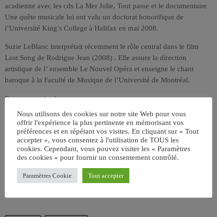
acadienne avec les cds La Mer Jolie, Tout passe et le documentaire
Une quête musicale lui ont valu un doctorat honorifique de
l’Université King’s College à Halifax en mai 2008.
Suzie LeBlanc interprétait récemment le rôle central dans le film
Lost Song de Rodrigue Jean (2008) . Elle assure la direction
artistique de l’ ensemble Le Nouvel Opéra et enseigne le chant
baroque à la Faculté de Musique de l’Université de Montréal.
Pour en savoir plus
http://www.suzieleblanc.com/index_fr.php
Nous utilisons des cookies sur notre site Web pour vous
]]>
offrir l'expérience la plus pertinente en mémorisant vos
préférences et en répétant vos visites. En cliquant sur « Tout
accepter », vous consentez à l'utilisation de TOUS les
cookies. Cependant, vous pouvez visiter les « Paramètres
des cookies » pour fournir un consentement contrôlé.
Paramètres Cookie
Tout accepter
ÉCRIT PAR:
JEAN-CLAUDE