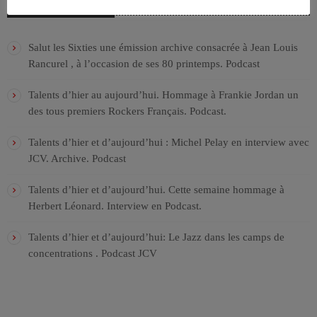
ARTICLES RÉCENTS
Salut les Sixties une émission archive consacrée à Jean Louis
Rancurel , à l’occasion de ses 80 printemps. Podcast
Talents d’hier au aujourd’hui. Hommage à Frankie Jordan un
des tous premiers Rockers Français. Podcast.
Talents d’hier et d’aujourd’hui : Michel Pelay en interview avec
JCV. Archive. Podcast
Talents d’hier et d’aujourd’hui. Cette semaine hommage à
Herbert Léonard. Interview en Podcast.
Talents d’hier et d’aujourd’hui: Le Jazz dans les camps de
concentrations . Podcast JCV