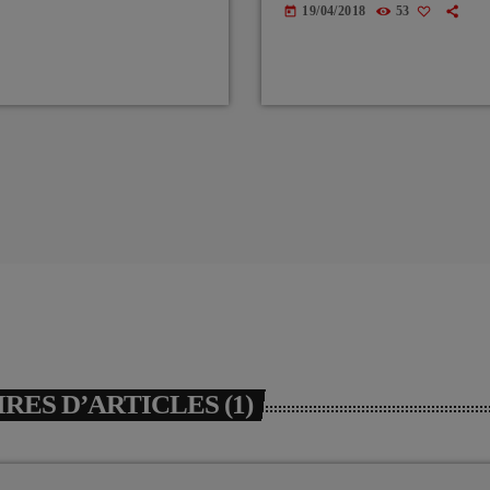
19/04/2018
53
today
ES D’ARTICLES (1)