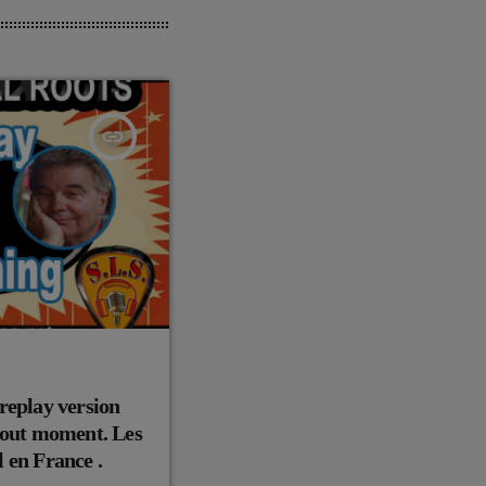
insert_link
replay version
tout moment. Les
débuts du Rock and Roll en France .