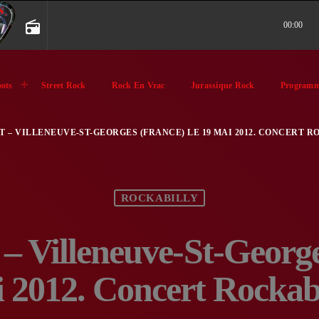
radio
00:00
ots
Street Rock
Rock En Vrac
Jurassique Rock
Programm
T – VILLENEUVE-ST-GEORGES (FRANCE) LE 19 MAI 2012. CONCERT R
ROCKABILLY
– Villeneuve-St-George
 2012. Concert Rockabi