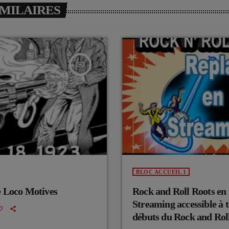
IMILAIRES
insert_link
BLOC ACCUEIL 1
e Loco Motives
Rock and Roll Roots en 
Streaming accessible à 