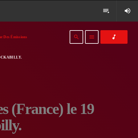
volume_up
playlist_play
search
menu
music_note
e Des Émissions
OCKABILLY.
s (France) le 19
lly.