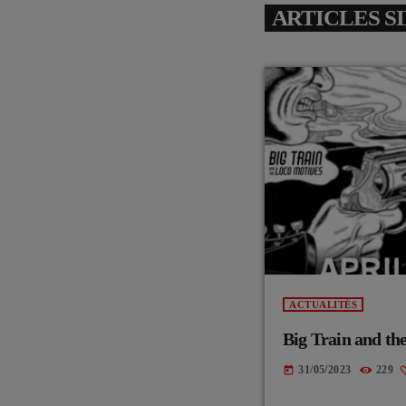
ARTICLES S
ACTUALITÉS
Big Train and th
31/05/2023
229
today